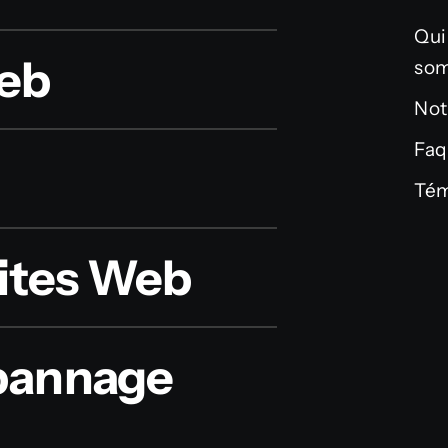
Qui
eb
so
Not
Faq
Tém
ites Web
épannage