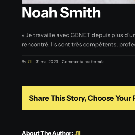
Noah Smith
« Je travaille avec GBNET depuis plus d’un
rencontré. Ils sont très compétents, profe
sur
By
J1l
|
31 mai 2023
|
Commentaires fermés
Noah
Smith
Share This Story, Choose Your 
About The Author:
J1l