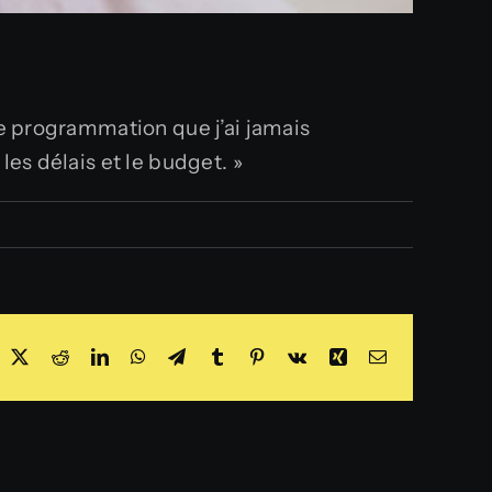
de programmation que j’ai jamais
les délais et le budget. »
acebook
X
Reddit
LinkedIn
WhatsApp
Telegram
Tumblr
Pinterest
Vk
Xing
Email