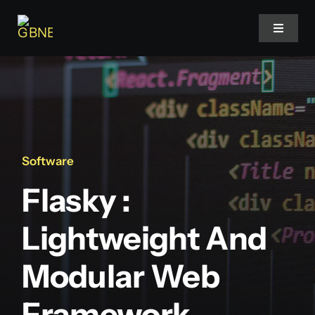
Skip
to
Toggle
Navigat
content
Accueil
Projets
Software
Services
Flasky :
Blog
Lightweight And
Modular Web
Faq
Framework